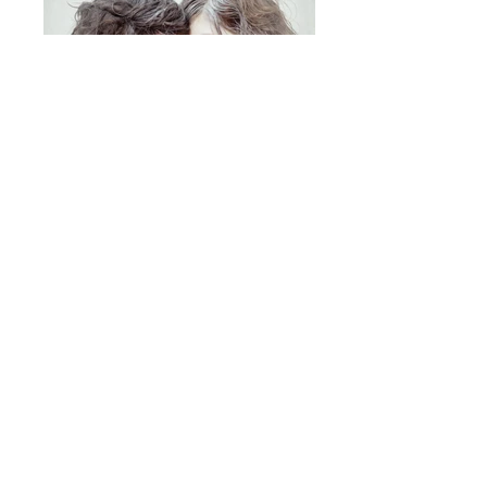
by Eleni Onasoglou
Οι Γραίες ήταν μυθικά όντα της
ελληνικής μυθολογίας. Ήταν δύο, η
Πεφρηδώ και η Ενυώ, γριές από
γεννησιμιού τους, παιδιά του Φόρκυ και
της Κητούς. Είχαν ένα μάτι και ένα δόντι
το οποίο μοιράζονταν αναμεταξύ τους.
Κάποιοι έλεγαν πως ήταν πανέμορφες
και είχαν λαιμό κύκνου. Κάποτε, ήρθε
στην σπηλιά τους ο Περσέας, θέλοντας
να μάθει πού είναι η Γοργόνα Μέδουσα,
αδερφή των Γραιών. Ξέροντας πως οι
δαιμόνισσες θα αρνιόντουσαν να του